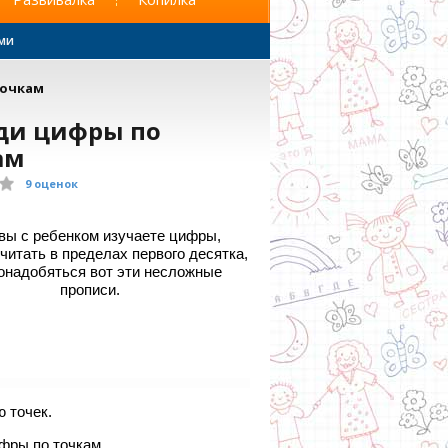
ами
точкам
ди цифры по
ам
9
оценок
вы с ребенком изучаете цифры,
читать в пределах первого десятка,
онадобяться вот эти несложные
прописи.
 точек.
фры по точкам.