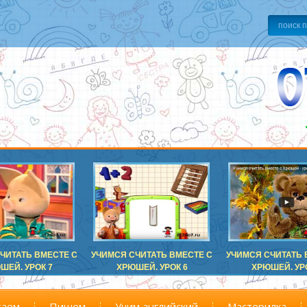
ЧИТАТЬ ВМЕСТЕ С
УЧИМСЯ СЧИТАТЬ ВМЕСТЕ С
УЧИМСЯ СЧИТАТЬ 
ШЕЙ. УРОК 7
ХРЮШЕЙ. УРОК 6
ХРЮШЕЙ. УР
таем
Пишем
Учим английский
Мастерилка