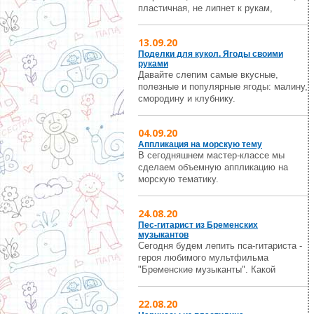
пластичная, не липнет к рукам,
13.09.20
Поделки для кукол. Ягоды своими
руками
Давайте слепим самые вкусные,
полезные и популярные ягоды: малину,
смородину и клубнику.
04.09.20
Аппликация на морскую тему
В сегодняшнем мастер-классе мы
сделаем объемную аппликацию на
морскую тематику.
24.08.20
Пес-гитарист из Бременских
музыкантов
Сегодня будем лепить пса-гитариста -
героя любимого мультфильма
"Бременские музыканты". Какой
22.08.20