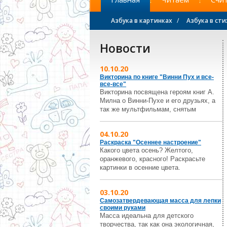
Азбука в картинках
/
Азбука в сти
Новости
10.10.20
Викторина по книге "Винни Пух и все-
все-все"
Викторина посвящена героям книг А.
Милна о Винни-Пухе и его друзьях, а
так же мультфильмам, снятым
04.10.20
Раскраска "Осеннее настроение"
Какого цвета осень? Желтого,
оранжевого, красного! Раскрасьте
картинки в осенние цвета.
03.10.20
Самозатвердевающая масса для лепки
своими руками
Масса идеальна для детского
творчества, так как она экологичная,