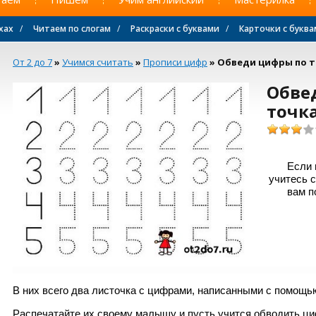
хах
/
Читаем по слогам
/
Раскраски с буквами
/
Карточки с букв
От 2 до 7
»
Учимся считать
»
Прописи цифр
» Обведи цифры по 
Обве
точк
Если 
учитесь с
вам п
В них всего два листочка с цифрами, написанными с помощью
Распечатайте их своему малышу и пусть учится обводить ци