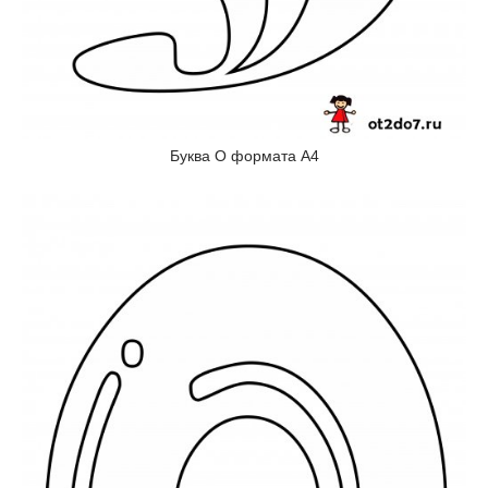
Буква О формата А4